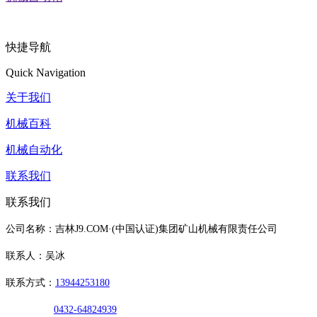
快捷导航
Quick Navigation
关于我们
机械百科
机械自动化
联系我们
联系我们
公司名称：吉林J9.COM·(中国认证)集团矿山机械有限责任公司
联系人：吴冰
联系方式：
13944253180
0432-64824939