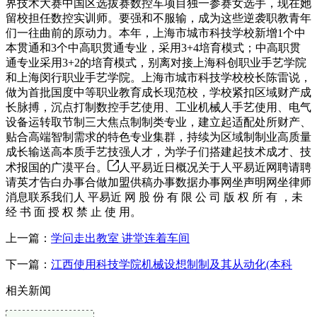
界技术大赛中国区选拔赛数控车项目独一参赛女选手，现在她
留校担任数控实训师。要强和不服输，成为这些逆袭职教青年
们一往曲前的原动力。本年，上海市城市科技学校新增1个中
本贯通和3个中高职贯通专业，采用3+4培育模式；中高职贯
通专业采用3+2的培育模式，别离对接上海科创职业手艺学院
和上海闵行职业手艺学院。上海市城市科技学校校长陈雷说，
做为首批国度中等职业教育成长现范校，学校紧扣区域财产成
长脉搏，沉点打制数控手艺使用、工业机械人手艺使用、电气
设备运转取节制三大焦点制制类专业，建立起适配处所财产、
贴合高端智制需求的特色专业集群，持续为区域制制业高质量
成长输送高本质手艺技强人才，为学子们搭建起技术成才、技
术报国的广漠平台。
人平易近日概况关于人平易近网聘请聘
请英才告白办事合做加盟供稿办事数据办事网坐声明网坐律师
消息联系我们人 平易近 网 股 份 有 限 公 司 版 权 所 有 ，未
经 书 面 授 权 禁 止 使 用。
上一篇：
学问走出教室 讲堂连着车间
下一篇：
江西使用科技学院机械设想制制及其从动化(本科
相关新闻