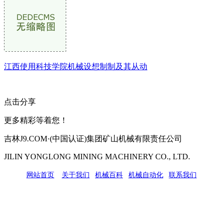
江西使用科技学院机械设想制制及其从动
点击分享
更多精彩等着您！
吉林J9.COM·(中国认证)集团矿山机械有限责任公司
JILIN YONGLONG MINING MACHINERY CO., LTD.
网站首页
|
关于我们
|
机械百科
|
机械自动化
|
联系我们
公司地址：吉林市吉长南线98号
联系人：吴冰