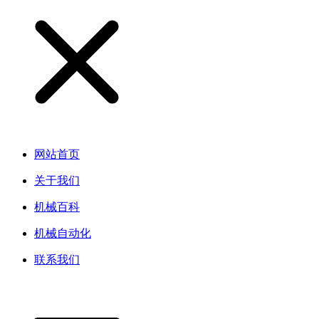
网站首页
关于我们
机械百科
机械自动化
联系我们