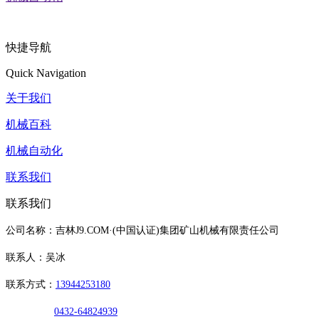
快捷导航
Quick Navigation
关于我们
机械百科
机械自动化
联系我们
联系我们
公司名称：吉林J9.COM·(中国认证)集团矿山机械有限责任公司
联系人：吴冰
联系方式：
13944253180
0432-64824939