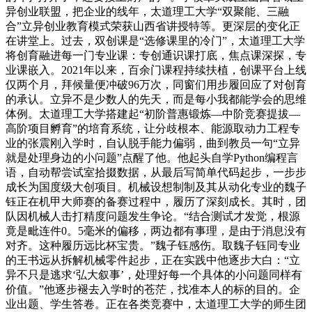
异创业联盟，把企业的线年，太道理工大学“双聚能、三融
合”立异创业教育模式荣获山西省讲授特等。更深层的变化正
在讲堂上。过去，双创课是“选修课里的冷门”，太道理工大学
将创育融进每一门专业课：专创通识课打底，焦点课深探，专
业课嵌入。2021年以来，百余门课程持续扶植，创课平台上线
仅两个月，拜候量便冲破96万次，同窗们用步履回应了对创育
的承认。立异不是少数人的先天，而是每小我都能学会的思维
体例。太道理工大学搭建起“初阶普惠锻炼—中阶竞赛提拔—
高阶项目孵育”的培育系统，让分歧根本、能源取动力工程专
业的张震刚入学时，自认脱手能力偏弱，曲到教员一句“立异
就是处理身边的小问题”点醒了他。他起头自学Python编程言
语，自动帮尝试室拾掇数据，从最后写简单代码起步，一步步
成长为国度级大创项目。机械设想制制及其从动化专业的魏子
钰正在机甲大师赛的备赛过程中，履历了深刻成长。其时，团
队因机械人击打精度问题发生争论。“结合测试才发觉，根源
竟是毗连件0。5毫米的偏移，两边都有事理，是由于消息没有
对齐。这种履历远比杯宝贵。”魏子钰感伤。取魏子钰同专业
的王书远从拆解机械零件起步，正在实践中他逐步大白：“立
异不只是逃求‘弘大叙事’，处理好每一个具体的小问题同样有
价值。”他逐步褪去入学时的苍茫，找准本人的标的目的。企
业出题、学生答卷。正在各类竞赛中，太道理工大学的师生团