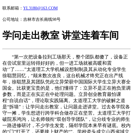
联系邮箱：
YL3180@163.COM
公司地址：吉林市吉长南线98号
学问走出教室 讲堂连着车间
“第一次把设备拉到工场那天，整个团队都傻了，设备正
在尝试室里运转得好好的，但一进工场就被高暖和震
动‘’了……”太道理工大学机械设想制制及其从动化专业学生
徐聪慧回忆，“颠末数次改良，这台机械才终究正在出产线
年，徐聪慧及其团队凭此立异荣获中国国际大学生立异大赛全
国金。比获更宝贵的是，他们懂得了：立异不是正在抱负里调
参数，而是正在实正在中处理问题。立异创业教育最怕课
程“自说自话”，理论取实践隔离。太道理工大学的破解之道
是“拆墙”：让学问走出教室，让问题走进讲堂。过去各学院各
守一摊，学生想进行跨学科合做存正在坚苦。太道理工大学打
破院系鸿沟，让名师领衔“双创导学团队”，让分歧专业的师生
一路进修研讨，不少学生发觉，隔邻学院本来早有谜底。校内
的“门”打开了，还要接上财产的“”。学校牵头成立山西省域立