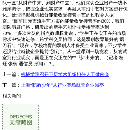
队一直“从财产中来、到财产中去”。他们深切企业出产一线不
雅摩调研，把握企业现实需求，再融入前沿手艺对方案进行优
化。处理挖掘机机械臂能量收受接管手艺的过程令人振
奋。“目前国际支流手艺方案的能量收受接管率约30%，我们
团队另辟门路，研发出的新手艺能让收受接管率达到
70%，”多次带队的指点教师权龙说，“学生正在实正在的市场
需求中快速进修、跨学科交叉协同，这是双创教育最好的‘磨
刀石’。”现在，学校培育的双创人才备受企业青睐，不少学生
还没结业就被企业提前“预订”。从一堂课到一场竞赛，从尝试
室到行业现实，而是正在实正在的中“练”出来的。（记者 杨
珏 张楠 通信员 张翔）？。
上一篇：
机械学院召开下层学术组织担任人工做例会
下一篇：
上海“职教少年”从行业赛场航天企业岗亭
相关新闻