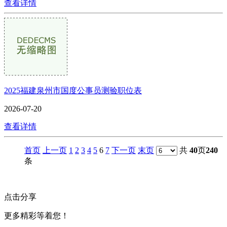
查看详情
2025福建泉州市国度公事员测验职位表
2026-07-20
查看详情
首页
上一页
1
2
3
4
5
6
7
下一页
末页
共
40
页
240
条
点击分享
更多精彩等着您！