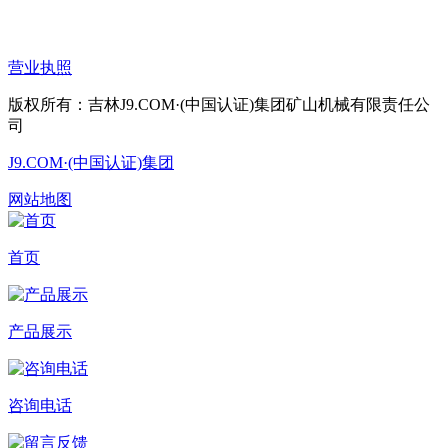
营业执照
版权所有：吉林J9.COM·(中国认证)集团矿山机械有限责任公
司
J9.COM·(中国认证)集团
网站地图
首页
产品展示
咨询电话