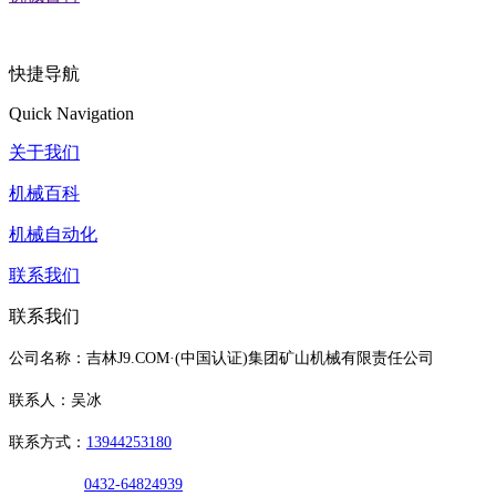
快捷导航
Quick Navigation
关于我们
机械百科
机械自动化
联系我们
联系我们
公司名称：吉林J9.COM·(中国认证)集团矿山机械有限责任公司
联系人：吴冰
联系方式：
13944253180
0432-64824939