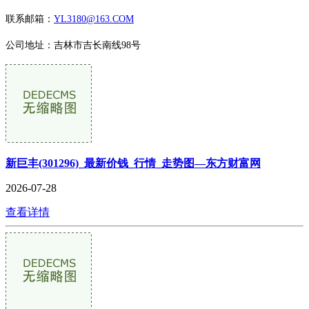
联系邮箱：
YL3180@163.COM
公司地址：吉林市吉长南线98号
新巨丰(301296)_最新价钱_行情_走势图—东方财富网
2026-07-28
查看详情