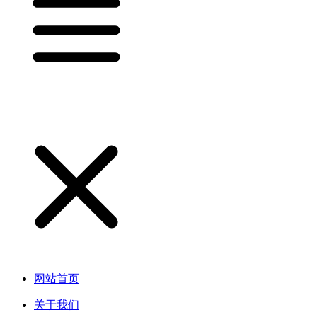
网站首页
关于我们