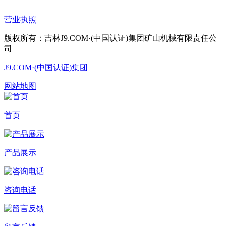
营业执照
版权所有：吉林J9.COM·(中国认证)集团矿山机械有限责任公
司
J9.COM·(中国认证)集团
网站地图
首页
产品展示
咨询电话