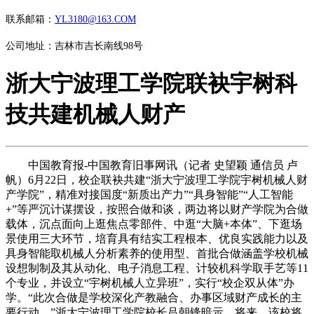
联系邮箱：
YL3180@163.COM
公司地址：吉林市吉长南线98号
浙大宁波理工学院联袂宇树科
技共建机械人财产
中国教育报-中国教育旧事网讯（记者 史望颖 通信员 卢
帆）6月22日，校企联袂共建“浙大宁波理工学院宇树机械人财
产学院”，精准对接国度“新质出产力”“具身智能”“人工智能
+”等严沉计谋摆设，按照合做和谈，两边将以财产学院为合做
载体，沉点面向上逛焦点零部件、中逛“大脑+本体”、下逛场
景使用三大环节，培育具有结实工程根本、优良实践能力以及
具身智能取机械人分析素养的使用型、首批合做涵盖学校机械
设想制制及其从动化、电子消息工程、计较机科学取手艺等11
个专业，并设立“宇树机械人立异班”，实行“校企双从体”办
学。“此次合做是学校深化产教融合、办事区域财产成长的主
要行动。”浙大宁波理工学院校长吕朝锋暗示，将来，该校将