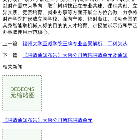
以财产需求为导向，取宇树科技正在专业共建、课程共创、立
异实践、竞赛培育、就业办事等方面开展全方位合做，力争将
财产学院打形成立脚学校、面向宁波、辐射浙江、联动全国的
具身智能取机械人标的目的的人才培育、讲授尝试示范和手艺
办事取使用示范核心。
上一篇：
福州大学至诚学院王牌专业全景解析：工科为从
下一篇：
【聘请通知布告】大唐公司所辖聘请单元及通知
相关新闻
【聘请通知布告】大唐公司所辖聘请单元