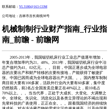
联系邮箱：
YL3180@163.COM
公司地址：吉林市吉长南线98号
机械制制行业财产指南_行业指
南_前瞻 - 前瞻网
2005-2013年，我国锯切机床行业工业总产值逐年增加，
年复合增加率约为21。48%。2013年，我国锯切机床行业中冶
总产值约为41。02亿元。。。目前，中国正逐步成为全球电容
器的次要出产和财产转移的次要衔接地，产能获得了敏捷扩
张。中国已因而成为全球电容器出产大国。。。国内整车制制
商目前大要有100多家，活跃外行业内大要有60多家，集中度
仍然较高，前2名占全国发卖总量正在48%以上，前10名占
70%以上。。。当当代界，正处于大成长、大变化、大调整之
中。全球化、失识化、消息化以及各类立异理论的不竭出现和
先辈科技的广表使用，正正在全。。。跟着我国经济的持续快
速成长，对冷冻冷藏产物的需求比沉也越来越高，以及中国界