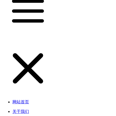
网站首页
关于我们