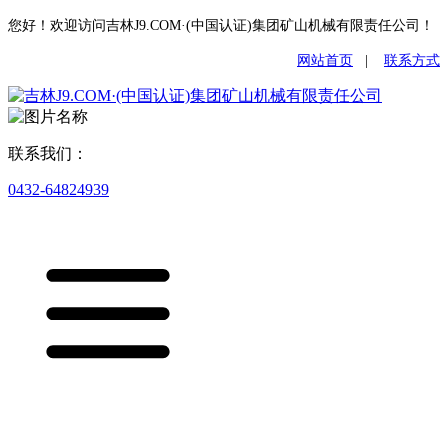
您好！欢迎访问吉林J9.COM·(中国认证)集团矿山机械有限责任公司！
网站首页
|
联系方式
联系我们：
0432-64824939