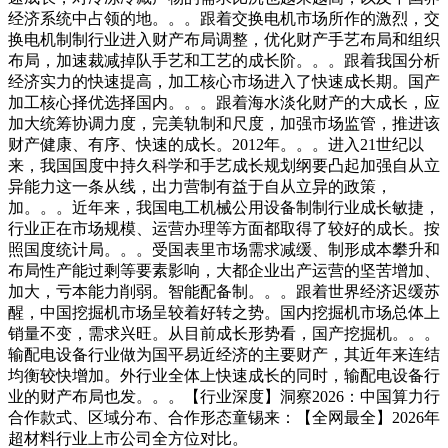
经济系统中占领的地。。。跟着交换电机市场所作的激烈，交
换电机制制行业进入财产布局调整，优化财产手艺布局和组织
布局，加速裁减掉队手艺和工艺的成长阶。。。跟着我国分析
经济实力的快速提高，加工核心市场进入了快速成长期。国产
加工核心择优选择国内。。。跟着海水淡化财产的大成长，应
加大统筹协调力度，完美轨制和尺度，加强市场监管，推进该
财产健康、有序、快速的成长。2012年。。。进入21世纪以
来，我国国度中持久科学和手艺成长规划纲要凸起加强自从立
异能力这一条从线，出力营制有益于自从立异的政策，
加。。。近年来，我国电工机械公用设备制制行业成长敏捷，
行业正在市场规模、运营办理等方面都取得了较好的成长。按
照国度统计局。。。受国表里市场需求减缓、制形成本攀升和
布局性产能过剩等要素影响，大都企业出产运营的坚苦增加、
加大，亏本能力削弱。智能配备制。。。跟着世界经济迟缓苏
醒，中国挖掘机市场呈较着好转之势。国内挖掘机市场总体上
销量不变，需求兴旺。从目前成长形势看，国产挖掘机。。。
输配电设备行业做为国平易近经济的主要财产，其近年来连结
均衡较快增加。外行业全体上快速成长的同时，输配电设备行
业的财产布局也发。。。【行业深度】洞察2026：中国算力行
合作款式、区域分布、合作形态童锡来：【全网最全】2026年
超材料行业上市公司全方位对比。