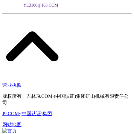
电子邮箱：
YL3180@163.COM
营业执照
版权所有：吉林J9.COM·(中国认证)集团矿山机械有限责任公
司
J9.COM·(中国认证)集团
网站地图