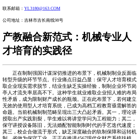
联系邮箱：
YL3180@163.COM
公司地址：吉林市吉长南线98号
产教融合新范式：机械专业人
才培育的实践径
正在制制强国计谋深切推进的布景下，机械制制业反面临
转型升级的环节节点。行业痛点日益凸显：保守人才培育模式
取企业现实需求脱节，结业生缺乏实操经验，制制企业环节岗
亭人才流失率居高不下。这种学生就业难取企业招人难的布局
性矛盾，成为限制财产成长的瓶颈。正在此布景下，若何建立
无效的使用型人才培育系统，已成为高档工程教育亟需解答的
命题。当前机械制制范畴呈现出三大凸起矛盾。其一，理论讲
授取出产实践割裂，学生难以将讲堂学问为工程能力；其二，
保守讲授设备陈旧，无法婚配智能制制时代的手艺迭代速度；
其三，校企合做流于形式，缺乏深度融合的轨制保障和运转机
制。省做为保守工业，正正在推进4567现代化财产系统扶植，