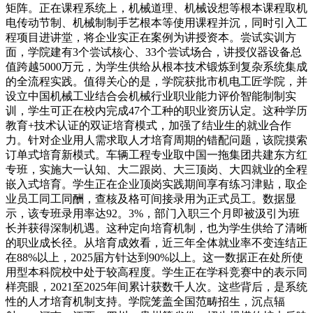
矩阵。正在课程系统上，机械道理、机械设想等根本课程取机
电传动节制、机械制制手艺根本等使用课程并沉，同时引入工
程项目进讲堂，将企业实正在案例为讲授资本。尝试实训方
面，学院建有3个尝试核心、33个尝试场合，讲授仪器设备总
值跨越5000万元，为学生供给从根本技术锻炼到复杂系统集成
的全流程实践。值得关心的是，学院获批市机电工匠学院，并
设立中国机械工业结合会机械行业职业能力评价智能制制实
训，学生可正在校内完成47个工种的职业资历认定。这种学历
教育+技术认证的双证培育模式，加强了结业生的就业合作
力。针对企业用人需求取人才培育周期的错配问题，该院摸索
订单式培育新模式。车辆工程专业取中国一拖集团共建东方红
专班，实施大一认知、大二跟岗、大三顶岗、大四就业的全程
嵌入式培育。学生正在企业顶岗实践期间享有练习津贴，取企
业员工同工同酬，查核及格可间接录用为正式员工。数据显
示，该专班录用率达92。3%，部门入职三个月即被汲引为班
长并获得深制机遇。这种定向培育机制，也为学生供给了清晰
的职业成长径。从培育成效看，近三年全体就业率不变连结正
在88%以上，2025届方针达到90%以上。这一数据正在处所使
用型本科院校中处于较高程度。学生正在学科竞赛中的表示同
样亮眼，2021至2025年间累计获数千人次。这些背后，是系统
性的人才培育机制支持。学院笼盖全国范畴招生，沉点辐