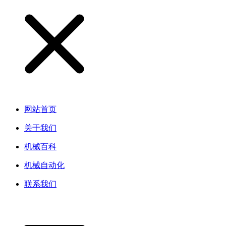
网站首页
关于我们
机械百科
机械自动化
联系我们