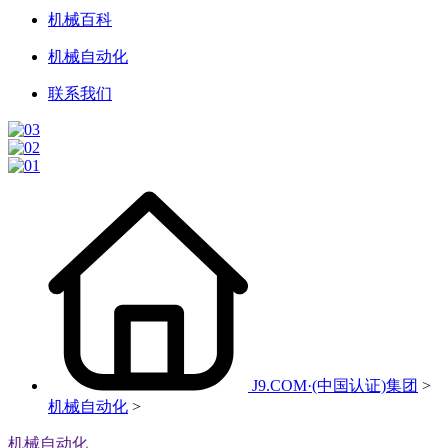
机械百科
机械自动化
联系我们
J9.COM·(中国认证)集团
>
机械自动化
>
机械自动化