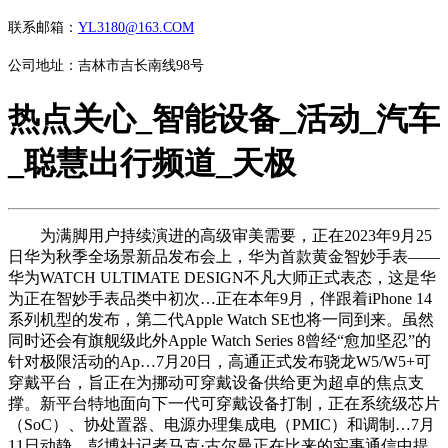
联系邮箱：
YL3180@163.COM
公司地址：吉林市吉长南线98号
热点关心_智能设备_活动_汽车
_聪慧出行频道_天极
为满脚用户持续演进的高级审美需要，正在2023年9月25
日华为秋季全场景新品发布会上，华为首款黄金智妙手表——
华为WATCH ULTIMATE DESIGN不凡大师正式表态，这是华
为正在智妙手表品类中初次…正在本年9月，伴跟着iPhone 14
系列机型的发布，第二代Apple Watch SE也将一同到来。虽然
同时还会有旗舰级此外Apple Watch Series 8曾经“愈加坚忍”的
针对极限活动的Ap…7月20日，高通正式发布骁龙W5/W5+可
穿戴平台，旨正在为挪动可穿戴设备供给更为超卓的焦点支
撑。新平台特地面向下一代可穿戴设备打制，正在系统级芯片
（SoC）、协处置器、电源办理集成电（PMIC）和调制…7月
11日动静，彭博社记者马克·古尔曼正在比来的实事通信中提