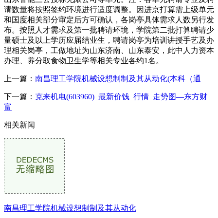
请数量将按照签约环境进行适度调整。因进京打算需上级单元
和国度相关部分审定后方可确认，各岗亭具体需求人数另行发
布。按照人才需求及第一批聘请环境，学院第二批打算聘请少
量硕士及以上学历应届结业生，聘请岗亭为培训讲授手艺及办
理相关岗亭，工做地址为山东济南、山东泰安，此中人力资本
办理、养分取食物卫生学等相关专业各约1名。
上一篇：
南昌理工学院机械设想制制及其从动化(本科（通
下一篇：
克来机电(603960)_最新价钱_行情_走势图—东方财
富
相关新闻
南昌理工学院机械设想制制及其从动化