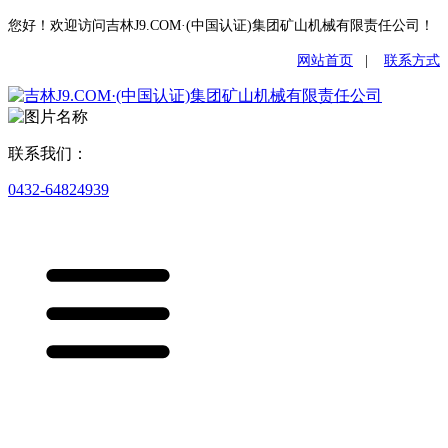
您好！欢迎访问吉林J9.COM·(中国认证)集团矿山机械有限责任公司！
网站首页
|
联系方式
联系我们：
0432-64824939