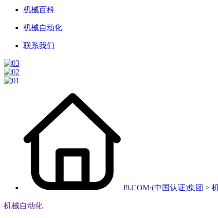
机械百科
机械自动化
联系我们
J9.COM·(中国认证)集团
>
机械自动化