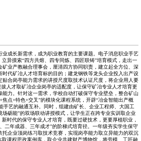
业成长新需求，成为职业教育的主要课题。电子消息职业手艺
，立异摸索“四方共熔、四专同炼、四匠联铸”培育模式，走出一
金矿业产教融合理事会，厘清四方协同职责，建立起全方位、深
新时代矿冶人才培育标的目的；建龙钢铁等龙头企业投入出产设
定贴合岗亭能力需求的讲授尺度取技术认证尺度，将企业用人要
提拔人才取矿冶企业岗亭的适配度，让保守矿冶专业人才培育更
操能力。针对这一需求，学校自动打破保守专业壁垒，整合矿山
焦点+特色+交叉”的模块化课程系统，开辟“冶金智能出产概
智能手艺的融通互补。同时，组建由矿长、企业工程师、大国工
境场砺能”的双场联动讲授模式，让学生正在跨专业实训取企业
。新时代的保守专业人才培育，既要过硬技术，更要厚植职业，
、二年成器、三年成才”的阶梯式培育径。一年级夯实学生保守
依托企业顶岗练习取技术竞赛，实现岗亭能力取立异能力的双沉
本取课程思政案例库，取企业共建财产博物馆，将劳模、工匠融