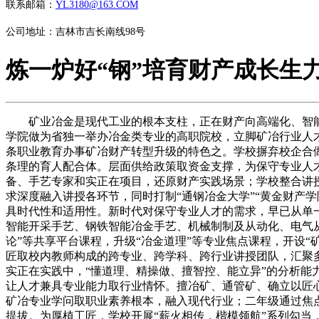
联系邮箱：
YL3180@163.COM
公司地址：吉林市吉长南线98号
炼一炉好“钢”培育财产成长生
矿业冶金是现代工业的根本支柱，正在财产向高端化、智能
学院做为省独一举办冶金类专业的高职院校，立脚矿冶行业人才
条职业教育办事矿冶财产转型升级的特色之。学校摒弃校企合
条理的育人配合体。层面供给政策取资金支撑，为保守专业人
备、手艺专家和实正在项目，还原财产实践场景；学校整合讲
求深度融入讲授各环节，同时打制“通钢冶金大学”“黄金财产
具时代性和适用性。新时代对保守专业人才的需求，早已从单
智能开采手艺、钢铁智能冶金手艺、机械制制及从动化、电气从
论”等共享平台课程，升级“冶金道理”等专业焦点课程，开设
匠取校内教师构成的跨专业、跨学科、跨行业讲授团队，汇聚多
实正在实践中，“懂道理、精操做、擅智控、能立异”的分析
让人才兼具专业能力取行业情怀。擅冶矿、通管矿、确立以匠
矿冶专业学问取职业素养根本，融入现代行业；二年级通过焦
提拔。为厚植工匠，学校开展“薪火相传，楷模领航”系列勾