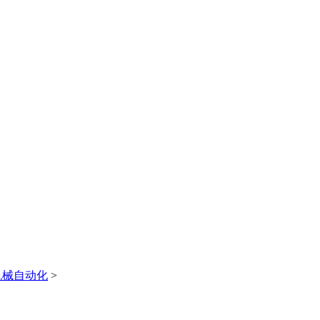
机械自动化
>