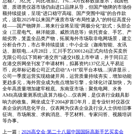
总额7。3亿元，同比增加2。1%…4月投标数据显示，我国色
谱、质谱类仪器市场仍由进口品牌从导，但国产物牌的市场份
额持续提拔，呈现“进口稳守高端、国产突围中端”的合作款
式，这取2025年以来国产液质市场“布局性渗入”的特征高度分
歧——国产物牌并…将来行业将呈现“两极分化”款式：头部企
业（三星电气、林洋能源、威胜消息等）依托资金、手艺、产
能劣势，笼盖全品类产物，拓展海外市场取非电网场景，建立
分析合作力，市占率持续提拔；中小企业（迦南智能、友讯
达、新联电…4月28日，汇川手艺(300124)正式向结合买卖所
无限公司(以下简称“港交所”)递交H股上市申请，并于同日正
在港交所网坐刊发了申请材料，拟募资约137亿元人平易近
币，此举标记着公司正式启动“A+H”双平台本钱…演讲显示，
公司一季度运营实现稳健开局，运营质量持续夯实，增加动能
更趋多元，海外营业成为焦点增加引擎，全球化计谋加快，为
全年高质量增加建牢根底。东南亚市场：聚焦电网、水务
AMI(高级量测系统)及算力核心…仪表网，是仪表行业颇具影
响力的收集。网坐成立于2004岁首年月，是专业针对仪器仪
表企业的消息化平台。仪表网为仪表企业及行业人士供给旧事
征询、市场阐发、求购消息、手艺材料、专家问答、视频培训
等办事。
上一篇：
2026高交会·第二十八届中国国际高新手艺买卖会