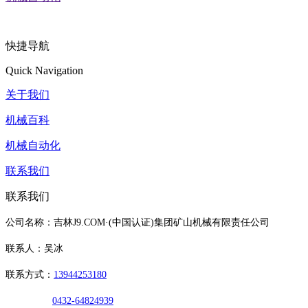
快捷导航
Quick Navigation
关于我们
机械百科
机械自动化
联系我们
联系我们
公司名称：吉林J9.COM·(中国认证)集团矿山机械有限责任公司
联系人：吴冰
联系方式：
13944253180
0432-64824939