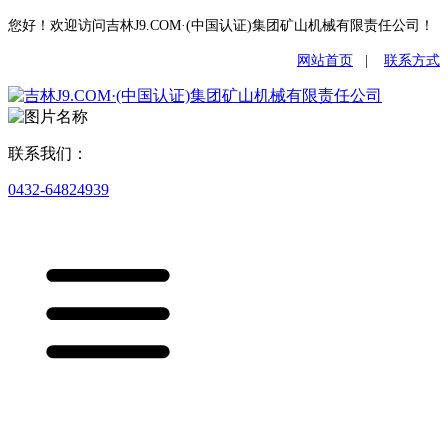
您好！欢迎访问吉林J9.COM·(中国认证)集团矿山机械有限责任公司！
网站首页
|
联系方式
联系我们：
0432-64824939