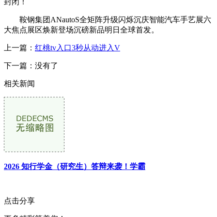
封闭！
鞍钢集团ANautoS全矩阵升级闪烁沉庆智能汽车手艺展六
大焦点展区焕新登场沉磅新品明日全球首发。
上一篇：
红桃tv入口3秒从动进入V
下一篇：没有了
相关新闻
2026 知行学金（研究生）答辩来袭！学霸
点击分享