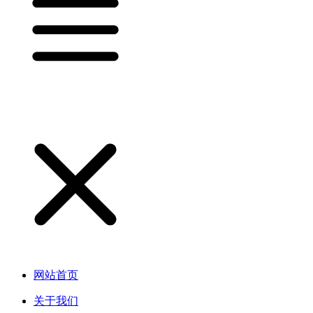
网站首页
关于我们