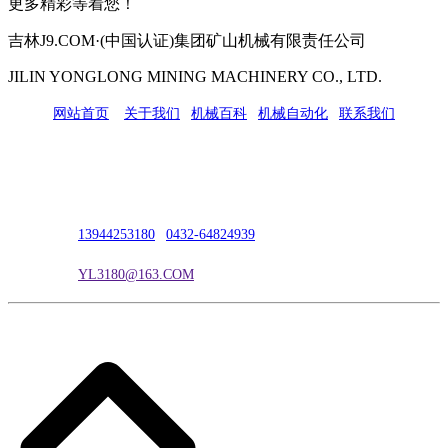
更多精彩等着您！
吉林J9.COM·(中国认证)集团矿山机械有限责任公司
JILIN YONGLONG MINING MACHINERY CO., LTD.
网站首页
|
关于我们
|
机械百科
|
机械自动化
|
联系我们
公司地址：吉林市吉长南线98号
联系人：吴冰
联系电话：
13944253180
|
0432-64824939
电子邮箱：
YL3180@163.COM