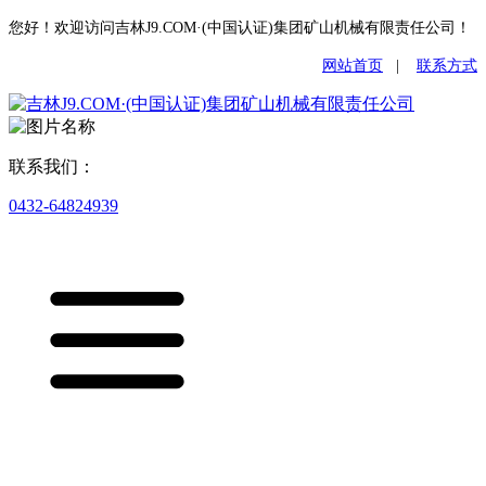
您好！欢迎访问吉林J9.COM·(中国认证)集团矿山机械有限责任公司！
网站首页
|
联系方式
联系我们：
0432-64824939