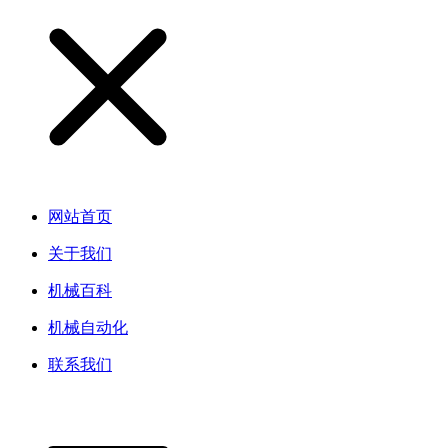
网站首页
关于我们
机械百科
机械自动化
联系我们