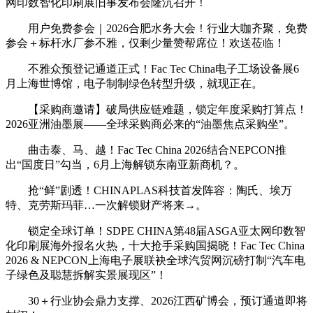
网印数智化印刷展旧事发布会隆沉召开！
用户免费参会｜2026合肥水务大会！行业大咖齐聚，免费
参会＋标杆水厂参不雅，仅剩少量赞帮席位！欢送莅临！
不雅众预登记通道正式！Fac Tec China电子工场设备展6
月上海世博馆，电子制制绿色转型升级，就现正在。
【采购商邀请】破局供应链难题，锁定年度采购打算点！
2026亚洲油墨展——全球采购商必来的“油墨焦点采购坐”。
曲击泰、马、越！Fac Tec China 2026结合NEPCON推
出“国度日”勾当，6月上海解锁东南亚新商机？。
抢“鲜”剧透！CHINAPLAS科技首发阵容：陶氏、埃万
特、克劳斯玛菲…一次解锁财产将来→。
锁定全球订单！SDPE CHINA第48届ASGA亚太网印数智
化印刷展海外报名火热，十大抢手采购国揭晓！Fac Tec China
2026 & NEPCON上海电子展联袂全球汽贸网沉磅打制“汽车电
子绿色及聪慧拆解实景展现区”！
30＋行业协会鼎力支撑、2026江西矿博会，预订通道即将