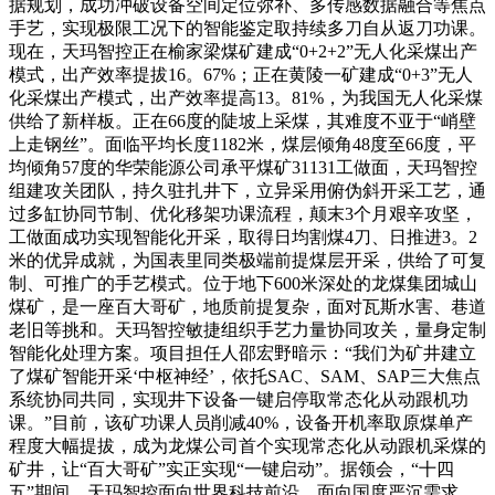
据规划，成功冲破设备空间定位弥补、多传感数据融合等焦点
手艺，实现极限工况下的智能鉴定取持续多刀自从返刀功课。
现在，天玛智控正在榆家梁煤矿建成“0+2+2”无人化采煤出产
模式，出产效率提拔16。67%；正在黄陵一矿建成“0+3”无人
化采煤出产模式，出产效率提高13。81%，为我国无人化采煤
供给了新样板。正在66度的陡坡上采煤，其难度不亚于“峭壁
上走钢丝”。面临平均长度1182米，煤层倾角48度至66度，平
均倾角57度的华荣能源公司承平煤矿31131工做面，天玛智控
组建攻关团队，持久驻扎井下，立异采用俯伪斜开采工艺，通
过多缸协同节制、优化移架功课流程，颠末3个月艰辛攻坚，
工做面成功实现智能化开采，取得日均割煤4刀、日推进3。2
米的优异成就，为国表里同类极端前提煤层开采，供给了可复
制、可推广的手艺模式。位于地下600米深处的龙煤集团城山
煤矿，是一座百大哥矿，地质前提复杂，面对瓦斯水害、巷道
老旧等挑和。天玛智控敏捷组织手艺力量协同攻关，量身定制
智能化处理方案。项目担任人邵宏野暗示：“我们为矿井建立
了煤矿智能开采‘中枢神经’，依托SAC、SAM、SAP三大焦点
系统协同共同，实现井下设备一键启停取常态化从动跟机功
课。”目前，该矿功课人员削减40%，设备开机率取原煤单产
程度大幅提拔，成为龙煤公司首个实现常态化从动跟机采煤的
矿井，让“百大哥矿”实正实现“一键启动”。据领会，“十四
五”期间，天玛智控面向世界科技前沿、面向国度严沉需求、