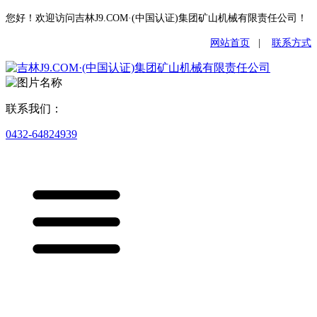
您好！欢迎访问吉林J9.COM·(中国认证)集团矿山机械有限责任公司！
网站首页
|
联系方式
联系我们：
0432-64824939