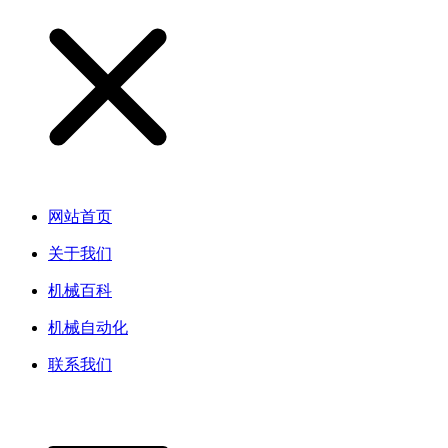
网站首页
关于我们
机械百科
机械自动化
联系我们