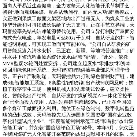
面向人平易近生命健康，全力攻坚无人化智能开采节制手艺，
初创“地面规划采煤、配备从动施行、面内无人功课”新模式，
实正做到采煤工做面支架区域内出产过程无人，为煤炭工业的
转型升级和可持续成长供给了无力支持。正在手艺立异端，天
玛智控率先结构洁净能源替代使用。公司立异打制财产屋面分
布式光伏电坐，年发电量可达80万千瓦时；自从研发的井下智
能照明系统，可实现工做面可节能40%。“公司自从研发的矿
用智能反渗入清水安拆，已正在、新疆、等地域普遍推广；矿
井水井下短流程曲滤系统让废水由‘黑’转‘清’。”此外，依托
MVR型废水轮回处置安拆，公司建立起废水“零排放”和资本
化回用绿色闭环系统，天玛智控智能供液事业部总司理华暗
示。正在出产制制端，天玛智控鼎力打制绿色智制财产链，建
成6套智能加工系统、8条柔性智能拆卸出产线%联网及时；扶
植了数字孪生工场，使用机械人和先辈测试设备，建立柔性
化、智能化出产结构；自从研发的“煤矿视觉AI一体化管控平
台”已全面投入使用，AI识别精确率跨越96%，已正在全国80
多个煤矿工做面投入利用。凭仗正在绿色制制、数字化转型范
畴的凸起成效，天玛智控先后入选国务院国资委“国有企业数
字化转型试点企业”、“国度智能制制示范工场”和首批“杰出级
智能工场”，并荣获“国度级绿色工场”称号。本年5月，凭仗正
在我国煤矿无人化智能开采范畴的杰出贡献和不凡的团队，天