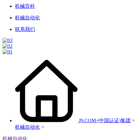
机械百科
机械自动化
联系我们
J9.COM·(中国认证)集团
>
机械自动化
>
机械自动化