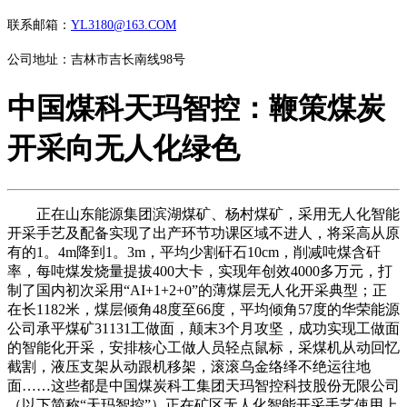
联系邮箱：
YL3180@163.COM
公司地址：吉林市吉长南线98号
中国煤科天玛智控：鞭策煤炭
开采向无人化绿色
正在山东能源集团滨湖煤矿、杨村煤矿，采用无人化智能
开采手艺及配备实现了出产环节功课区域不进人，将采高从原
有的1。4m降到1。3m，平均少割矸石10cm，削减吨煤含矸
率，每吨煤发烧量提拔400大卡，实现年创效4000多万元，打
制了国内初次采用“AI+1+2+0”的薄煤层无人化开采典型；正
在长1182米，煤层倾角48度至66度，平均倾角57度的华荣能源
公司承平煤矿31131工做面，颠末3个月攻坚，成功实现工做面
的智能化开采，安排核心工做人员轻点鼠标，采煤机从动回忆
截割，液压支架从动跟机移架，滚滚乌金络绎不绝运往地
面……这些都是中国煤炭科工集团天玛智控科技股份无限公司
（以下简称“天玛智控”）正在矿区无人化智能开采手艺使用上