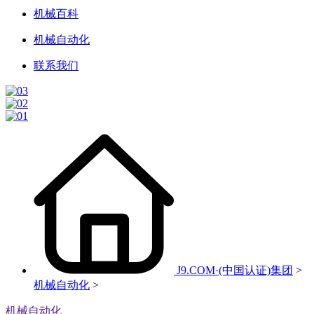
机械百科
机械自动化
联系我们
J9.COM·(中国认证)集团
>
机械自动化
>
机械自动化