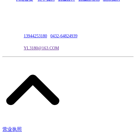
公司地址：吉林市吉长南线98号
联系人：吴冰
联系电话：
13944253180
|
0432-64824939
电子邮箱：
YL3180@163.COM
营业执照