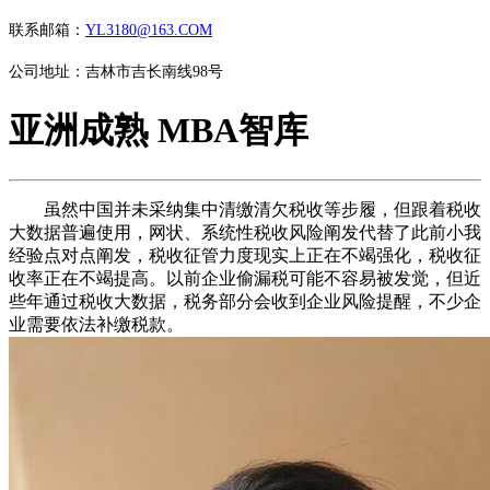
联系邮箱：
YL3180@163.COM
公司地址：吉林市吉长南线98号
亚洲成熟 MBA智库
虽然中国并未采纳集中清缴清欠税收等步履，但跟着税收
大数据普遍使用，网状、系统性税收风险阐发代替了此前小我
经验点对点阐发，税收征管力度现实上正在不竭强化，税收征
收率正在不竭提高。以前企业偷漏税可能不容易被发觉，但近
些年通过税收大数据，税务部分会收到企业风险提醒，不少企
业需要依法补缴税款。