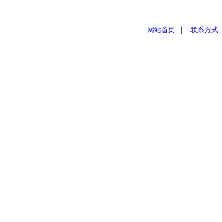
网站首页
|
联系方式