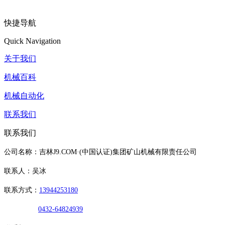
快捷导航
Quick Navigation
关于我们
机械百科
机械自动化
联系我们
联系我们
公司名称：吉林J9.COM·(中国认证)集团矿山机械有限责任公司
联系人：吴冰
联系方式：
13944253180
0432-64824939