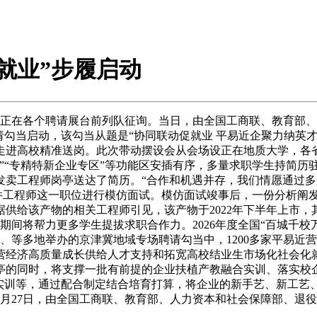
促就业”步履启动
在各个聘请展台前列队征询。当日，由全国工商联、教育部、人
请勾当启动，该勾当从题是“协同联动促就业 平易近企聚力纳英
走进高校精准送岗。此次带动摆设会从会场设正在地质大学，各
”“专精特新企业专区”等功能区安插有序，多量求职学生持简历
发卖工程师岗亭送达了简历。“合作和机遇并存，我们情愿通过多
软件工程师这一职位进行模仿面试。模仿面试竣事后，一份分析阐
供给该产物的相关工程师引见，该产物于2022年下半年上市
间将帮力更多学生提拔求职合作力。2026年度全国“百城千校万
、天津、等多地举办的京津冀地域专场聘请勾当中，1200多家平易
营经济高质量成长供给人才支持和拓宽高校结业生市场化社会化
亭的同时，将支撑一批有前提的企业扶植产教融合实训、落实校
合实训等，通过配合制定结合培育打算，将企业的新手艺、新工艺
27日，由全国工商联、教育部、人力资本和社会保障部、退役甲