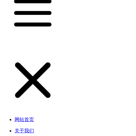
网站首页
关于我们