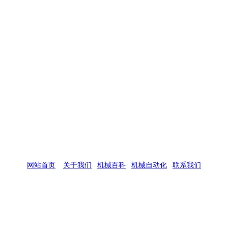
网站首页
|
关于我们
|
机械百科
|
机械自动化
|
联系我们