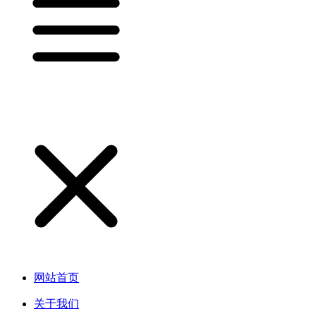
网站首页
关于我们