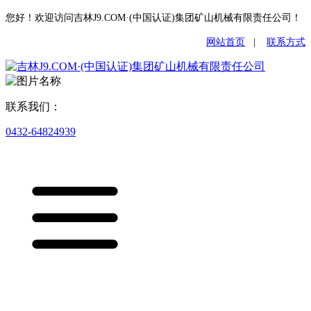
您好！欢迎访问吉林J9.COM·(中国认证)集团矿山机械有限责任公司！
网站首页
|
联系方式
联系我们：
0432-64824939