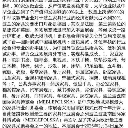
越6，000家运做企业，从产值取发卖额来看，大型企业以及中
型企业占到了总产值和发卖额的80%以上，数量上跨越90%的
中型取微型企业对于波兰家具行业的经济贡献只占不到20%。
波兰的家具次要出口对象是德国，其次是法国，第三第四位的
是捷克和英国。盈拓展览诚邀您加入本届展会，等候取您一路
开辟市场，收成无限商机！更多展会详情请关心外贸局指定展
览平台—国际展览中国组展机构：盈拓展览，凭仗丰硕的行业
经验和专业的办事团队，为中国外贸企业供给高效、便利的展
览办事。帮力企业拓展海外市场，实现共赢成长。1、家庭家
具：包罗书桌、咖啡桌、电视桌、木扶手椅、软垫沙发椅、弯
曲木椅、转椅、凳子、沙发、床、床垫、鸡尾酒柜、五斗橱、
碗橱、衣柜、客堂家具、餐厅家具、起居室家具、卧室家具、
儿童家具、金属和玻璃家具、壁挂式家具、搁架、玻璃展现柜
等；7、公共办事家具：药房家具、银里手具、办公室家具、
档案馆家具、汽车展现厅、藏书楼家具、宾馆家具、尝试室家
具、餐厅家具、商铺家具、学校家具、病院家具。波兰波兹南
国际家具博览会（MEBLEPOLSKA）是中东欧地域规模最大
的家具行业商务嘉会，该展会采用目前的模式已有十年汗青，
自此便跻身欧洲最主要的家具行业展会之列波兰波兹南国际家
具博览会（MEBLEPOLSKA）再次巩固了其做为欧洲最主要
的家具采购嘉会之一的地位。本届展会于2026年2月24日至26