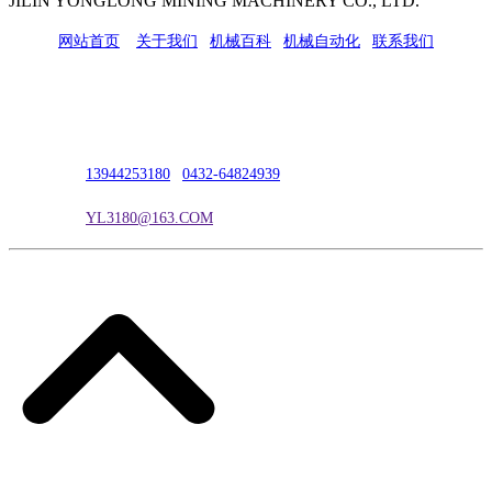
JILIN YONGLONG MINING MACHINERY CO., LTD.
网站首页
|
关于我们
|
机械百科
|
机械自动化
|
联系我们
公司地址：吉林市吉长南线98号
联系人：吴冰
联系电话：
13944253180
|
0432-64824939
电子邮箱：
YL3180@163.COM