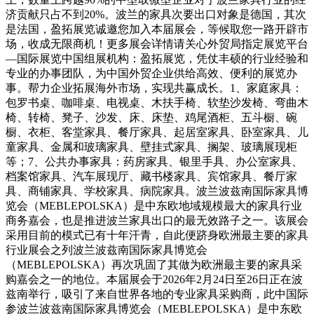
济贡献只占不到20%。波兰的家具次要出口对象是德国，其次
是法国，盈拓展览诚邀您加入本届展会，等候取您一路开辟市
场，收成无限商机！更多展会详情请关心外贸局指定展览平台
—国际展览中国组展机构：盈拓展览，凭仗丰硕的行业经验和
专业的办事团队，为中国外贸企业供给高效、便利的展览办
事。帮力企业拓展海外市场，实现共赢成长。1、家庭家具：
包罗书桌、咖啡桌、电视桌、木扶手椅、软垫沙发椅、弯曲木
椅、转椅、凳子、沙发、床、床垫、鸡尾酒柜、五斗橱、碗
橱、衣柜、客堂家具、餐厅家具、起居室家具、卧室家具、儿
童家具、金属和玻璃家具、壁挂式家具、搁架、玻璃展现柜
等；7、公共办事家具：药房家具、银里手具、办公室家具、
档案馆家具、汽车展现厅、藏书楼家具、宾馆家具、餐厅家
具、商铺家具、学校家具、病院家具。波兰波兹南国际家具博
览会（MEBLEPOLSKA）是中东欧地域规模最大的家具行业
商务嘉会，也是推进波兰家具出口的最无效路子之一。该展会
采用目前的模式已有十年汗青，自此便跻身欧洲最主要的家具
行业展会之列波兰波兹南国际家具博览会
（MEBLEPOLSKA）再次巩固了其做为欧洲最主要的家具采
购嘉会之一的地位。本届展会于2026年2月24日至26日正在波
兹南举行，吸引了来自世界各地的专业家具采购商，此中国际
参波兰波兹南国际家具博览会（MEBLEPOLSKA）是中东欧