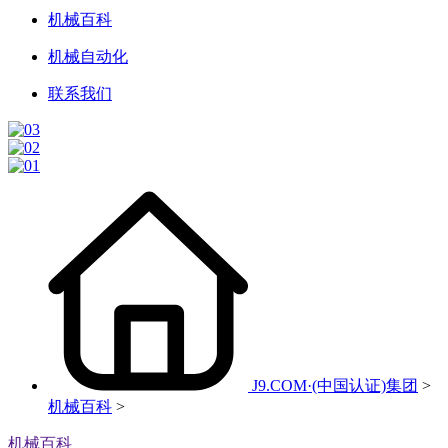
机械百科
机械自动化
联系我们
J9.COM·(中国认证)集团
>
机械百科
>
机械百科