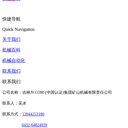
快捷导航
Quick Navigation
关于我们
机械百科
机械自动化
联系我们
联系我们
公司名称：吉林J9.COM·(中国认证)集团矿山机械有限责任公司
联系人：吴冰
联系方式：
13944253180
0432-64824939