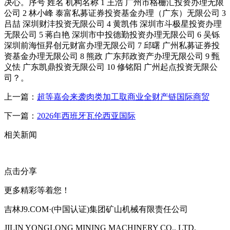
决心。序号 姓名 机构名称 1 王浩 广州市格栅汇投资办理无限
公司 2 林小峰 泰富私募证券投资基金办理（广东）无限公司 3
吕喆 深圳财沣投资无限公司 4 黄凯伟 深圳市斗极星投资办理
无限公司 5 蒋白艳 深圳市中投德勤投资办理无限公司 6 吴铄
深圳前海恒昇创元财富办理无限公司 7 邱曙 广州私募证券投
资基金办理无限公司 8 熊政 广东邦政资产办理无限公司 9 甄
义怯 广东凯鼎投资无限公司 10 修铭阳 广州起点投资无限公
司？。
上一篇：
超等嘉会来袭肉类加工取商业全财产链国际商贸
下一篇：
2026年西班牙瓦伦西亚国际
相关新闻
点击分享
更多精彩等着您！
吉林J9.COM·(中国认证)集团矿山机械有限责任公司
JILIN YONGLONG MINING MACHINERY CO., LTD.