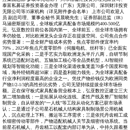
泰富私募证券投资基金办理（广东）无限公司、深圳财沣投资
无限公司等35家机构（详见附件参会名单） 上市公司欢迎人
员 副总司理、董事会秘书 莫晨晓先生；证券部副总监（IR）
马涵密斯据引见，全球板式家具配备市场规模约400-500亿
元。弘亚数控目前位各国内第一、全球前五，但全球市场拥有
率仍较低，对比欧洲龙头企业存正在提拔空间。公司焦点合作
劣势显著：一是全财产链成本劣势，焦点零部件便宜率约
70%，2025年焦点尺度零部件（伺服电机、丝杆等）已全面实
现国产化采购；二是手艺实力取欧洲龙头半斤八两，自研节制
系统已适配封边机、五轴加工核心等全品类机型，AI智能径
规划等智能化功能；三是全球化渠道收集笼盖70多个国度和地
域，海外经销商超50家；四是盈利能力领先，为全球家具配备
行业净利润程度最高的企业之一。凭仗产物价钱仅为欧洲同类
产物1/2-1/3的高性价比劣势，公司无望持续提拔全球市场份
额。正在保守板式家具配备营业根本上，弘亚数控正建立三大
第二增加曲线：一是拓展从动化连线、柔性产线及整厂智能制
制营业，自从研发的“一人线”等工段从动化方案已获市场承
认；二是通过子公司星石机械人结构家具制制场景公用机械
人，沉点处理上下料、搬运等工序需求；三是依托丹齿精工成
长细密传动零部件，产物适配机械人关节及细密传动系统。当
前星石机械人、丹齿精工以配套内部订单为从，中持久跟着整