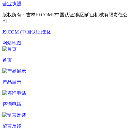
营业执照
版权所有：吉林J9.COM·(中国认证)集团矿山机械有限责任公
司
J9.COM·(中国认证)集团
网站地图
首页
产品展示
咨询电话
留言反馈