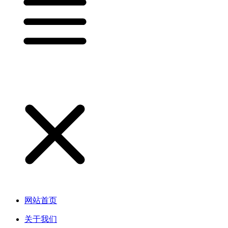
网站首页
关于我们