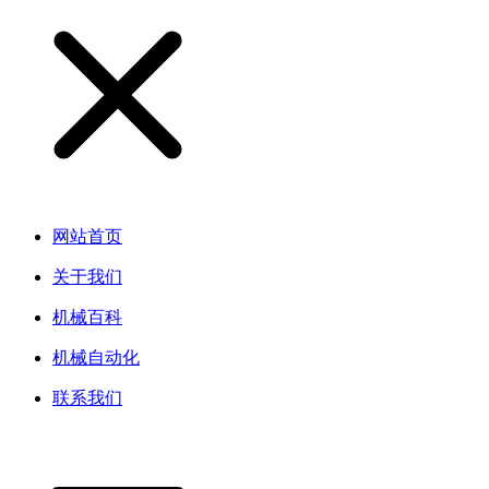
网站首页
关于我们
机械百科
机械自动化
联系我们