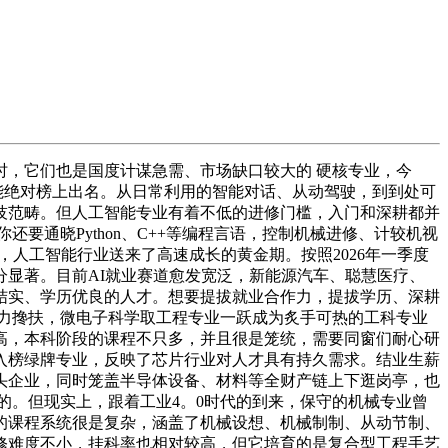
，它们也是国度计谋急需、市场缺口较大的 硬核专业，今
能绝对榜上出名。从日常利用的智能对话、从动驾驶，到到处可
技范畴。但人工智能专业有着不低的进修门槛，入门和深耕都并
要通晓Python、C++等编程言语，控制机械进修、计较机视
，人工智能行业送来了高速成长的黄金期。按照2026年一季度
分显著。目前AI就业赛道愈发宽泛，新能源汽车、聪慧医疗、
结实、学历优良的人才。想要提拔就业合作力，提拔学历、深耕
力搀扶，微电子科学取工程专业一跃成为炙手可热的工科专业
高，本科阶段的课程不只多，并且很是笼统，需要同窗们耐心研
入榜绿牌专业，反映了芯片行业对人才具有持久需求。结业生薪
龙头企业，同时笼盖半导体设备、材料等全财产链上下逛岗亭，也
的。但现实上，跟着工业4。0时代的到来，保守的机械专业曾
的课程系统很是复杂，涵盖了机械设想、机械制制、从动节制、
修难度不小，挂科率也相对较高，但它培育的是复合型工程手艺