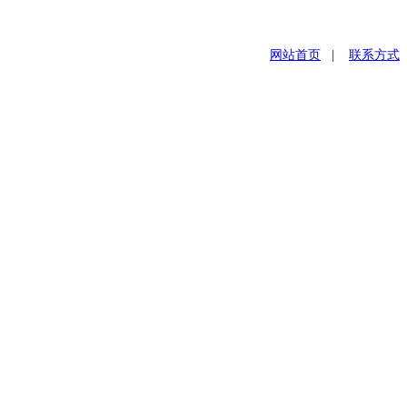
网站首页
|
联系方式