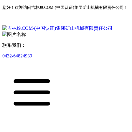
您好！欢迎访问吉林J9.COM·(中国认证)集团矿山机械有限责任公司！
联系我们：
0432-64824939