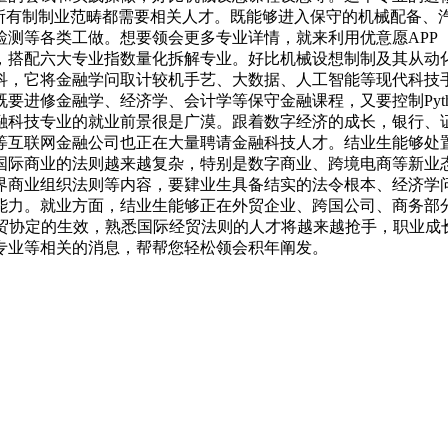
乎所有制制业范畴都需要相关人才。既能够进入保守的机械配备、
检测等各类工做。想要领会更多专业详情，就来利用优意愿APP
，搭配六大专业指数量化拆解专业。好比机械设想制制及其从动化
科，它将金融学问取计较机手艺、大数据、人工智能等现代科技
进修金融学、经济学、会计学等保守金融课程，又要控制Pytho
融科技专业的就业前景很是广漠。跟着数字经济的成长，银行、
等互联网金融公司也正在大量聘请金融科技人才。结业生能够处
国际商业的法则越来越复杂，特别是数字商业、跨境电商等新业
界商业组织法则等内容，要肄业生具备结实的法令根本、经济学
能力。就业方面，结业生能够正在外贸企业、跨国公司、商务部
等自贸协定的生效，熟悉国际经贸法则的人才将越来越抢手，职业
专业等相关的消息，帮帮您轻松领会积年阐发。