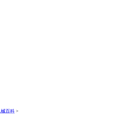
机械百科
>