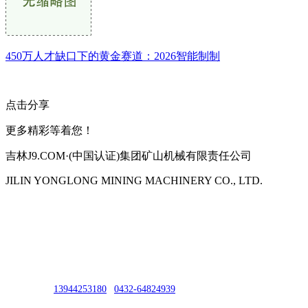
450万人才缺口下的黄金赛道：2026智能制制
点击分享
更多精彩等着您！
吉林J9.COM·(中国认证)集团矿山机械有限责任公司
JILIN YONGLONG MINING MACHINERY CO., LTD.
公司地址：吉林市吉长南线98号
联系人：吴冰
联系电话：
13944253180
|
0432-64824939