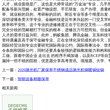
人才，就业面很是广。这也是大师常说的“万金油”专业，几
配备等新兴范畴，处置产物设想、手艺研发、出产办理、质量
举、就业标的目的、考研标的目的、附近专业等多个维度出发
深切读懂各类大学专业。金融科技是近年来兴起的一门交叉学
效率和平安性。这个专业的进修难度正在于它的交叉性——你既要
完全分歧的范畴都打下结实的根本，进修压力可想而知。但金
人才的需求日益兴旺。此外，蚂蚁集团、腾讯金融、京东科技
资待遇遍及高于保守金融专业。正在全球化深切成长的今天，
国际经贸法则专业次要研究国际商业公约、国际商事法令、世
令条则和国际公约，同时还要具备较强的逻辑阐发能力和构和
工做。跟着中国企业 走出去 的程序不竭加速，以及RCEP
漏掉一些不错的院校，优意愿分享高考资讯、填报愿、大学、
上一篇：
2026抛光机厂家保举不锈钢成品抛光机铜暖锅钛锅
下一篇：
智能设备精髓保举
相关新闻