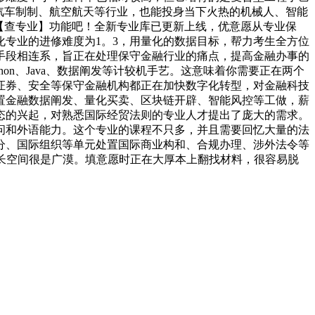
汽车制制、航空航天等行业，也能投身当下火热的机械人、智能
【查专业】功能吧！全新专业库已更新上线，优意愿从专业保
专业的进修难度为1。3，用量化的数据目标，帮力考生全方位
手段相连系，旨正在处理保守金融行业的痛点，提高金融办事的
n、Java、数据阐发等计较机手艺。这意味着你需要正在两个
证券、安全等保守金融机构都正在加快数字化转型，对金融科技
置金融数据阐发、量化买卖、区块链开辟、智能风控等工做，薪
态的兴起，对熟悉国际经贸法则的专业人才提出了庞大的需求。
问和外语能力。这个专业的课程不只多，并且需要回忆大量的法
分、国际组织等单元处置国际商业构和、合规办理、涉外法令等
成长空间很是广漠。填意愿时正在大厚本上翻找材料，很容易脱