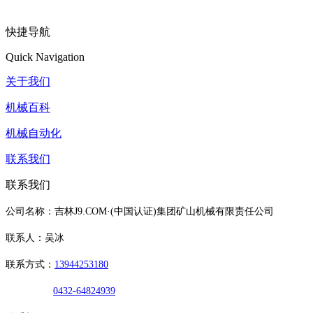
快捷导航
Quick Navigation
关于我们
机械百科
机械自动化
联系我们
联系我们
公司名称：吉林J9.COM·(中国认证)集团矿山机械有限责任公司
联系人：吴冰
联系方式：
13944253180
0432-64824939