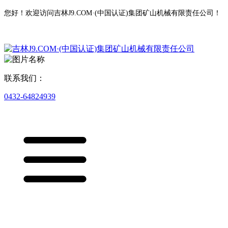
您好！欢迎访问吉林J9.COM·(中国认证)集团矿山机械有限责任公司！
联系我们：
0432-64824939