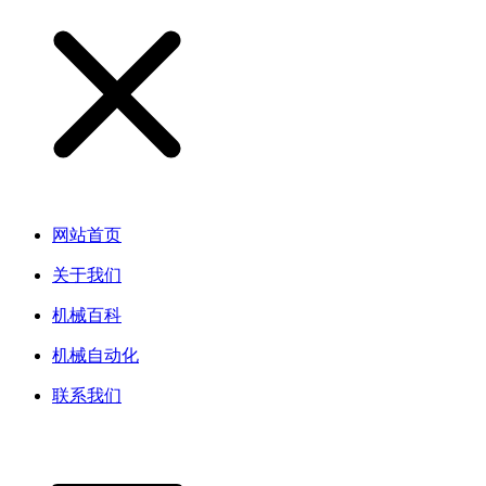
网站首页
关于我们
机械百科
机械自动化
联系我们