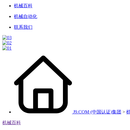
机械百科
机械自动化
联系我们
J9.COM·(中国认证)集团
>
机械百科