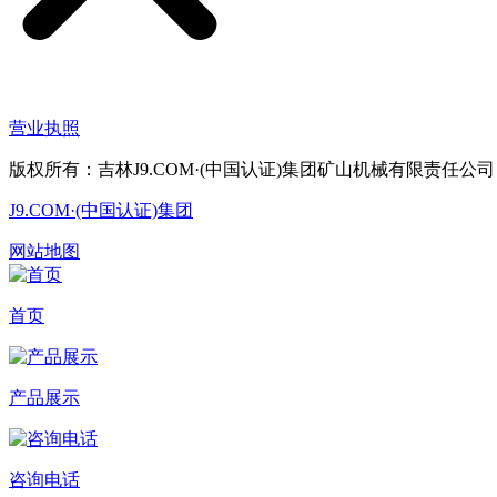
营业执照
版权所有：吉林J9.COM·(中国认证)集团矿山机械有限责任公司
J9.COM·(中国认证)集团
网站地图
首页
产品展示
咨询电话