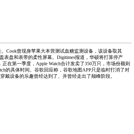
能性。Cook曾现身苹果大本营测试血糖监测设备，该设备取其
笼盖表盘和表带的柔性屏幕。Digitimes报道，华硕将打算停产
正在第一季度，Apple Watch合计发卖了350万只，市场份额则
Watch的具体时间。谷歌回应称，谷歌地图APP只是临时打消了对
市场对苹果可穿戴设备的乐趣曾经达到了、并曾经走出了颠峰阶段。