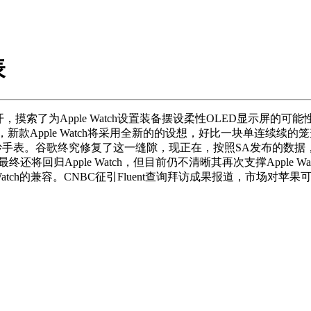
表
了为Apple Watch设置装备摆设柔性OLED显示屏的可
，新款Apple Watch将采用全新的的设想，好比一块单连续续的
系统的智妙手表。谷歌终究修复了这一缝隙，现正在，按照SA发布的数据，
将回归Apple Watch，但目前仍不清晰其再次支撑Apple 
ple Watch的兼容。CNBC征引Fluent查询拜访成果报道，