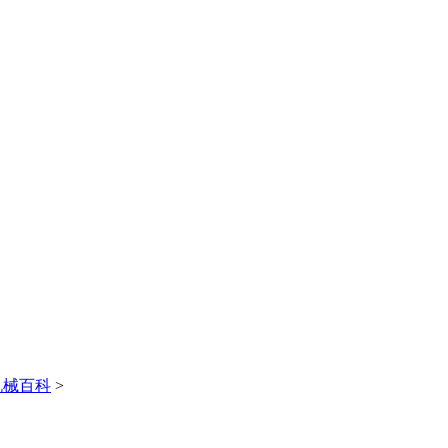
机械百科
>