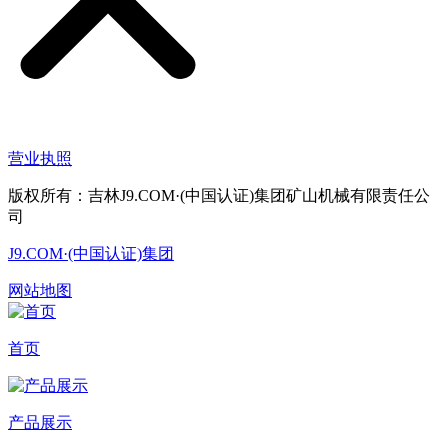
营业执照
版权所有：吉林J9.COM·(中国认证)集团矿山机械有限责任公
司
J9.COM·(中国认证)集团
网站地图
首页
产品展示