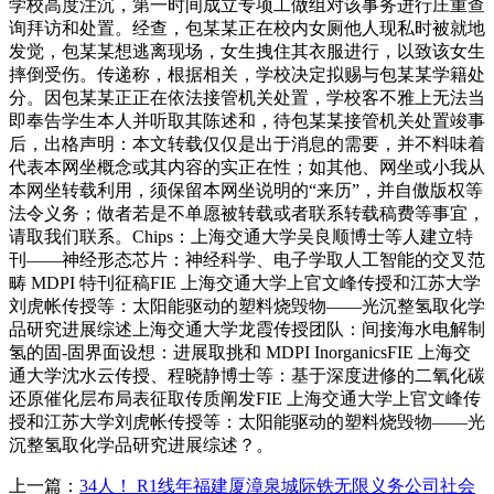
学校高度注沉，第一时间成立专项工做组对该事务进行庄重查
询拜访和处置。经查，包某某正在校内女厕他人现私时被就地
发觉，包某某想逃离现场，女生拽住其衣服进行，以致该女生
摔倒受伤。传递称，根据相关，学校决定拟赐与包某某学籍处
分。因包某某正正在依法接管机关处置，学校客不雅上无法当
即奉告学生本人并听取其陈述和，待包某某接管机关处置竣事
后，出格声明：本文转载仅仅是出于消息的需要，并不料味着
代表本网坐概念或其内容的实正在性；如其他、网坐或小我从
本网坐转载利用，须保留本网坐说明的“来历”，并自傲版权等
法令义务；做者若是不单愿被转载或者联系转载稿费等事宜，
请取我们联系。Chips：上海交通大学吴良顺博士等人建立特
刊——神经形态芯片：神经科学、电子学取人工智能的交叉范
畴 MDPI 特刊征稿FIE 上海交通大学上官文峰传授和江苏大学
刘虎帐传授等：太阳能驱动的塑料烧毁物——光沉整氢取化学
品研究进展综述上海交通大学龙霞传授团队：间接海水电解制
氢的固-固界面设想：进展取挑和 MDPI InorganicsFIE 上海交
通大学沈水云传授、程晓静博士等：基于深度进修的二氧化碳
还原催化层布局表征取传质阐发FIE 上海交通大学上官文峰传
授和江苏大学刘虎帐传授等：太阳能驱动的塑料烧毁物——光
沉整氢取化学品研究进展综述？。
上一篇：
34人！ R1线年福建厦漳泉城际铁无限义务公司社会