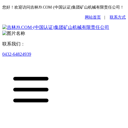
您好！欢迎访问吉林J9.COM·(中国认证)集团矿山机械有限责任公司！
网站首页
|
联系方式
联系我们：
0432-64824939