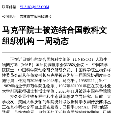
联系邮箱：
YL3180@163.COM
公司地址：吉林市吉长南线98号
马克平院士被选结合国教科文
组织机构 一周动态
正在近日举行的结合国教科文组织（UNESCO）人取生
物圈打算（MAB）国际协调度事会第38次会议上，中国科学
院院士、中国科学院动物研究所研究员、中国科学院生物多样
性委员会副从任兼秘书长马克平被选为新一届国际协调度事会
施行局，任期自2026年至2028年。马克平，1958年11月出生，
1982年结业于师范学院生物系，1987年和1991年正在东北林业
大学别离获得硕士和博士学位，2025年11月被选中国科学院院
士，持久处置生物多样性和生态系统修复立异研究。日前，大
学校友、美国大学沃顿商学院统计取数据科学系副传授苏炜杰
正在其小我社交平台上颁布发表，已插手OpenAI。同时他还
透露，苏炜杰暗示，目前正处于沃顿商学院的休假期间，已插