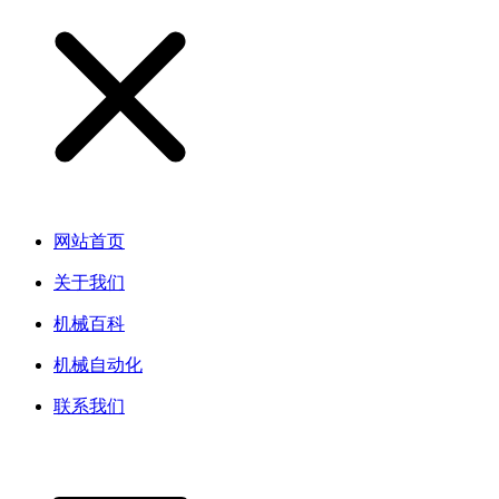
网站首页
关于我们
机械百科
机械自动化
联系我们