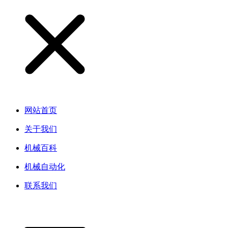
网站首页
关于我们
机械百科
机械自动化
联系我们