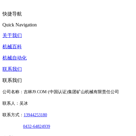
快捷导航
Quick Navigation
关于我们
机械百科
机械自动化
联系我们
联系我们
公司名称：吉林J9.COM·(中国认证)集团矿山机械有限责任公司
联系人：吴冰
联系方式：
13944253180
0432-64824939