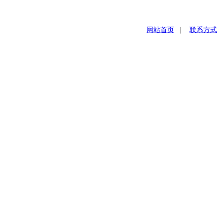
网站首页
|
联系方式