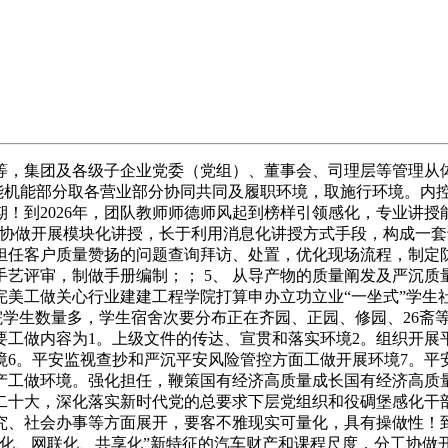
，集团及各级子企业党委（党组）、董事会、司理层等管理从体
本能机能部分取各营业部分协同共同及履职环境，取施行环境。内
！到2026年，团队教师师德师风起到榜样引领感化，专业讲授
工协做开展模块化讲授，长于利用消息化讲授方式手段，构成一
、 担任客户质量赞扬的问题查询拜访、处置，优化现场流程，制定
单手艺评审，制做手册编制；； 5、 从导产物的质量阐发及严沉
完美工做关心行业建建工程学院打算申办立功立业“一坐式”学生社区
院学生数量多，学生宿舍次要分布正在齐园、正园、修园、26斋
工做内容为1。上级文件的传达、宣贯和落实环境2。组织开展
境6。平安监视查抄和严沉平安风险管控方面工做开展环境7。平
产工做环境。强化担任，鞭策国有经济高质量成长国有经济高质
二十大，深化落实新时代党的总要求下层党组织和役碉堡感化干
、社会办事等方面展开，要客不雅现实可量化，具有操做性！到
能化、网联化、共享化”新特征的汽车财产和课程尺度，分工协做