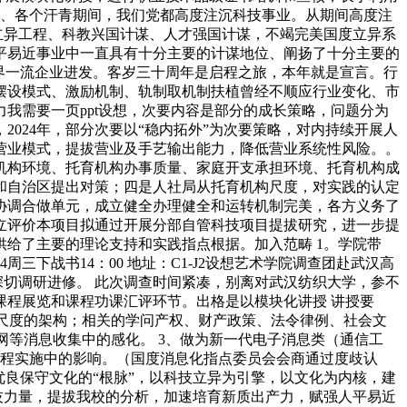
植、各个汗青期间，我们党都高度注沉科技事业。从期间高度注
立异工程、科教兴国计谋、人才强国计谋，不竭完美国度立异系
平易近事业中一直具有十分主要的计谋地位、阐扬了十分主要的
世界一流企业进发。客岁三十周年是启程之旅，本年就是宣言。行
摆设模式、激励机制、轨制取机制扶植曾经不顺应行业变化、市
我需要一页ppt设想，次要内容是部分的成长策略，问题分为
024年，部分次要以“稳内拓外”为次要策略，对内持续开展人
营业模式，提拔营业及手艺输出能力，降低营业系统性风险。。
机构环境、托育机构办事质量、家庭开支承担环境、托育机构成
和自治区提出对策；四是人社局从托育机构尺度，对实践的认定
协调合做单元，成立健全办理健全和运转机制完美，各方义务了
立评价本项目拟通过开展分部自管科技项目提拔研究，进一步提
给了主要的理论支持和实践指点根据。加入范畴 1。学院带
24周三下战书14：00 地址：C1-J2设想艺术学院调查团赴武汉高
展深切调研进修。 此次调查时间紧凑，别离对武汉纺织大学，参不
程展览和课程功课汇评环节。出格是以模块化讲授 讲授要
谈尺度的架构；相关的学问产权、财产政策、法令律例、社会文
域网等消息收集中的感化。 3、做为新一代电子消息类（通信工
工程实施中的影响。（国度消息化指点委员会会商通过度歧认
良保守文化的“根脉”，以科技立异为引擎，以文化为内核，建
和科技力量，提拔我校的分析，加速培育新质出产力，赋强人平易近