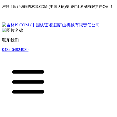
您好！欢迎访问吉林J9.COM·(中国认证)集团矿山机械有限责任公司！
联系我们：
0432-64824939