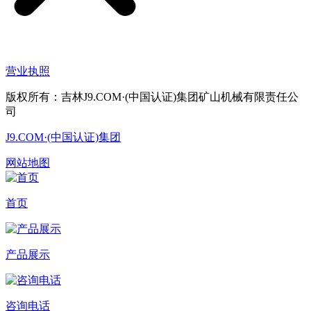
营业执照
版权所有：吉林J9.COM·(中国认证)集团矿山机械有限责任公
司
J9.COM·(中国认证)集团
网站地图
首页
产品展示
咨询电话