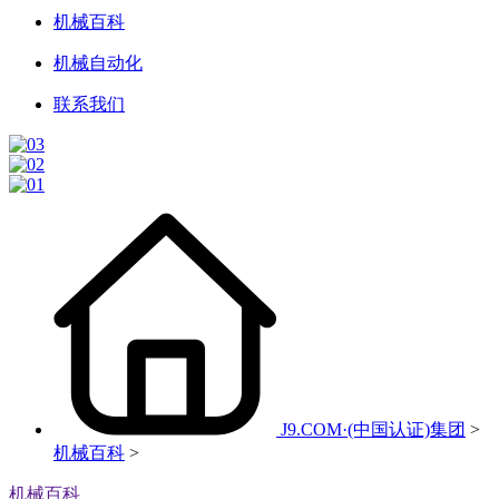
机械百科
机械自动化
联系我们
J9.COM·(中国认证)集团
>
机械百科
>
机械百科