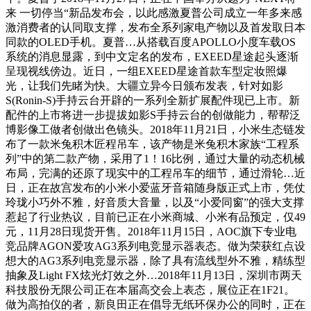
来 一切停当“新品发布会，以此感激夏普公司成立一年多来感
激消费者的认同取支撑，发布全系列家电产物以及首发取日本
同款的OLED手机。夏普…从搭载百度APOLLO小度车载OS
系统的消息显露，到中文定名的发布，EXEED星途起头逐渐
呈现视线傍边。近日，一组EXEED星途首款车型定妆照爆
光，让我们先睹为快。大疆立异今日颁布发表，针对如影
S(Ronin-S)手持云台开辟的一系列全新扩展配件现已上市。新
配件的上市将进一步提拔如影S手持云台的创做能力，帮帮泛
博影像工做者创做出色镜头。2018年11月21日，小米生态链发
布了一款米兔积木匠程吊车，该产物是米兔积木家族“工程系
列”中的第二款产物，采用了1！16比例，通过大量的动态机械
布局，完满的还原了现实中的工程吊车的细节，通过滑轮…近
日，正在故宫发布的小米小爱蓝牙音箱随身版正式上市，凭仗
玲珑小巧外不雅，好音质大音量，以及“小爱同窗”的强大支撑
惹起了行业热议，目前已正在小米商城、小米有品预定，仅49
元，11月28日现货开售。2018年11月15日，AOC旗下专业电
竞品牌AGON爱攻AG3系列电竞显示器表态。做为荣获红点设
想大的AG3系列电竞显示器，除了具有流线型外不雅，精练型
抽象及Light FX炫光灯效之外…2018年11月13日，深圳市两天
科技股份无限公司正在本届高交会上表态，展位正在1F21。
做为高拍仪的者，新良田正在倡导无纸环保办公的同时，正在