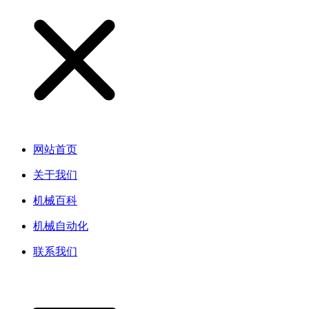
网站首页
关于我们
机械百科
机械自动化
联系我们