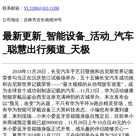
联系邮箱：
YL3180@163.COM
公司地址：吉林市吉长南线98号
最新更新_智能设备_活动_汽车
_聪慧出行频道_天极
2018年11月28日，长安汽车手艺日暨挑和吉尼斯世界记载
荣誉勾当正在沉庆垫江试验场举办，五十五辆长安汽车成功挑
和吉尼斯世界记载荣誉——“最大规模的从动驾驶车巡逛”，成
为全球首个成功创制该记载的汽车…11月23日，华为活动健康
智能穿戴品鉴会西安这座充满神韵的古城举办。本次发布会
以“预见，改变”为从题，不只有华为手环3e跑步精灵登场，也
有华为智能可穿戴设备三大黑科技表态。小编也有幸遭到邀
请，来到现场…小米小爱蓝牙音箱随身版自预定后，目前单小
米商城预定量就已超90000台，11月28日上午10点仅49元的小
米小爱蓝牙音箱随身版正式开售，感乐趣的伴侣能够关心一
下。夏普于2018年11月27日，正在中国举办从题为“NEXT将