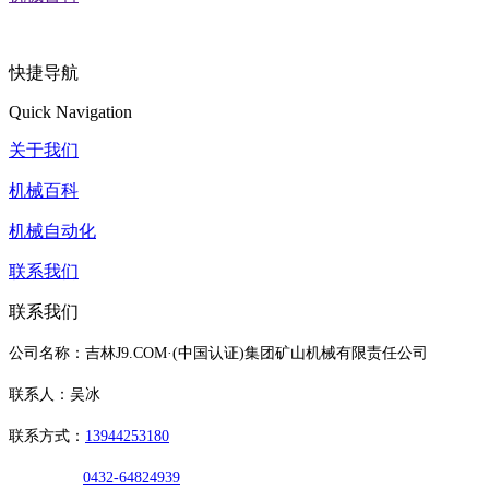
快捷导航
Quick Navigation
关于我们
机械百科
机械自动化
联系我们
联系我们
公司名称：吉林J9.COM·(中国认证)集团矿山机械有限责任公司
联系人：吴冰
联系方式：
13944253180
0432-64824939