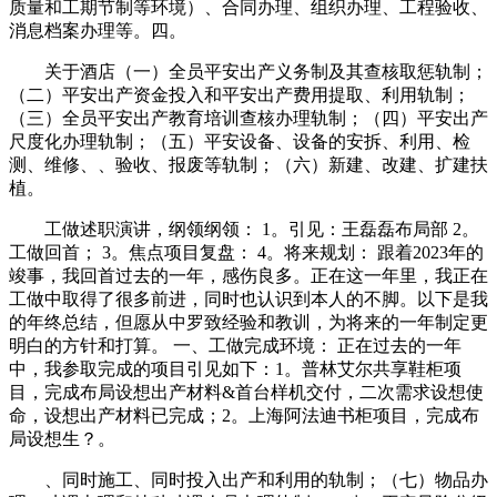
质量和工期节制等环境）、合同办理、组织办理、工程验收、
消息档案办理等。四。
关于酒店（一）全员平安出产义务制及其查核取惩轨制；
（二）平安出产资金投入和平安出产费用提取、利用轨制；
（三）全员平安出产教育培训查核办理轨制；（四）平安出产
尺度化办理轨制；（五）平安设备、设备的安拆、利用、检
测、维修、、验收、报废等轨制；（六）新建、改建、扩建扶
植。
工做述职演讲，纲领纲领： 1。引见：王磊磊布局部 2。
工做回首； 3。焦点项目复盘： 4。将来规划： 跟着2023年的
竣事，我回首过去的一年，感伤良多。正在这一年里，我正在
工做中取得了很多前进，同时也认识到本人的不脚。以下是我
的年终总结，但愿从中罗致经验和教训，为将来的一年制定更
明白的方针和打算。 一、工做完成环境： 正在过去的一年
中，我参取完成的项目引见如下：1。普林艾尔共享鞋柜项
目，完成布局设想出产材料&首台样机交付，二次需求设想使
命，设想出产材料已完成；2。上海阿法迪书柜项目，完成布
局设想生？。
、同时施工、同时投入出产和利用的轨制；（七）物品办