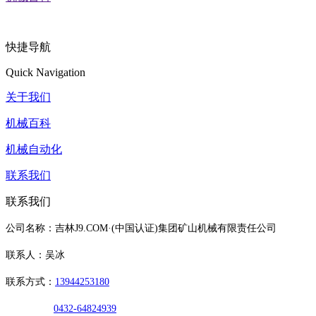
快捷导航
Quick Navigation
关于我们
机械百科
机械自动化
联系我们
联系我们
公司名称：吉林J9.COM·(中国认证)集团矿山机械有限责任公司
联系人：吴冰
联系方式：
13944253180
0432-64824939