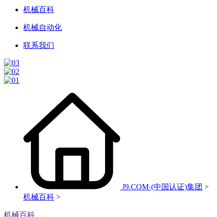
机械百科
机械自动化
联系我们
J9.COM·(中国认证)集团
>
机械百科
>
机械百科